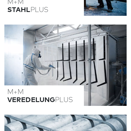
M+M
STAHL
PLUS
M+M
VEREDELUNG
PLUS